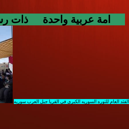
امة عربية واحدة ذات رسا
د العام للثوره السوريه الكبرى في القريا جبل العرب سوريه