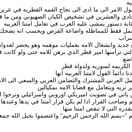
يه
ل الامر الى ما ادى الى نجاح القمه القطريه في عرين 
حادي والعشرين في تشخيص الكيان الصهيوني ومن ما قا
ابة دستور يمشى عليه العرب في تعامل امتنا العربيه
 يعمل فقط للمماطله واضاعة الفرص ويحسب انه يضحك
سراب
 جديد وانشغال الامه بعمليات موهمه وهو يحضر لعدوا
لتي ترأسها امير قطر الذي برهن للامه حتى ولو كانت
اضع
الكريمه لسوريه ولدولة قطر
 دائماَ القول لامتنا العربيه انها
 العمل العربي المشترك والتضامن العربي والسعي الى ال
ر نزيه ويتعامل مع قضايا الامه بمكيالين
ن ياتي في تصويت اميريكي اوروبي واسرائيلي ونرجوا ا
لم وصاحب القرار اذا لم يكن قرار امتنا في يدها وعنده
قدره التى لا تنقص امتنا منها
 "–بسم الله الرحمن الرحيم" واعتصموا بحبل الله جمعاَ