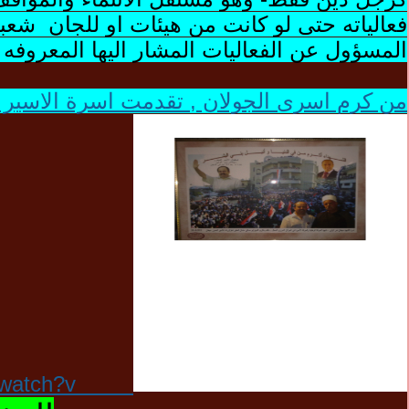
فعالياته حتى لو كانت من هيئات او للجان شعبيه
المسؤول عن الفعاليات المشار اليها المعروفه 
من كرم اسرى الجولان , تقدمت اسرة الاسير الشهي
atch?v=-