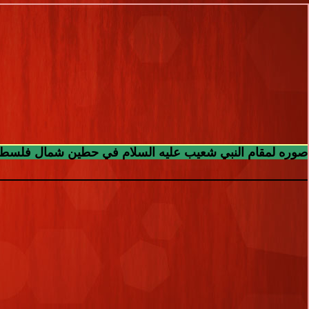
صوره لمقام النبي شعيب عليه السلام في حطين شمال فلسطين ح