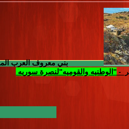
بني معروف
العرب الم
"الوطنيه والقوميه"لنصرة سوريه
ر -
رئيس فعال