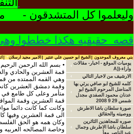
التن
وليعلموا كل المتشدقون - ما 
قصه حقيقيه هكذا خططوا وهي مقال كتب قبل 1973 وفيه مجريات
بني معروف الموحدون
|
الشيخ ابو حسين علي عنتير
|
الامير مجيد ارسلان
|
ات
يوميات الموقع - اخبار- مقالات
• بسم الله الرحمن الرحيم
واراء-((A
قمة العشرين والحادي والع
الارشيف من لاخبار التالي
وهي القمه الممتده من قمة
كلمه للشيخ ابو صافي يرثي بها
وقمة دمشق العشرين كانت 
المناضل المرحوم الشيخ ابو
متأمر وعلى كل طامع في ا
عدنان محمود الصفدي مجدل
قمة العشرين وقمة المواقف
شمس 29 9 2008
وكانت كما كانت دائماَ موا
صورة سلطان باشا الاطرش
ووصيته والحقائق
الى قمة العشرين وفيها كا
صوره للمجاهدين الثائرين
وكان همه هو الحق الفلسطي
سلطان باشا الاطرش وجمال
وخاصة المصالحه العربيه و
عبد الناصر معاَ