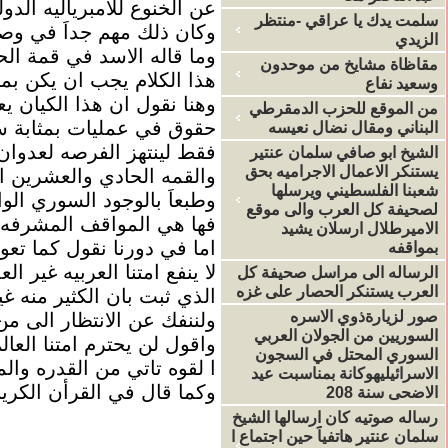
عن الخنوع للامبرياليه الدول
سلمت يدك يا عراقي -منتظر
وكان ذلك مهم جداَ في وصو
الزيدي
وما قاله الاسد في قمة ال
مقاظاة مشايخ من موحدون
هذا الكلام يجب ان يكن بمث
وسعيد نفاع
وهنا نقول ان هذا الكيان
من الموقع للحزب الدمقرطي
حقوق في عمليات بمثابة 
البناني ومقال نضال نعيسه
فقط لينتهز الفرصه لعدوان
الشيخ ابو صافي سلمان عنتير
يستنكر الاعمال الاجراميه بحق
والقمه الحادي والعشرين ا
شعبنا الفلسطيني ويرسلها
وطبعاَ بالوجود السوري الو
لصحيفة كل العرب والى موقع
فها هي المواقف المشرفه 
الاميرطلال ارسلان يشيد
اما في دورنا نقول كما تعودنا
بمواقفه
لا ينفع امتنا العربيه غير
الرساله الى مراسل صحيفة كل
العرب يستنكر الحصار على غزه
الذي ثبت بان الكثير منه غي
صور لزيارةذوي الاسره
ولننفك عن الانتظار الى م
السوريين من الجولان العربي
واقول لن يحترم امتنا العا
السوري المحتل في السجون
ا لقوه تاتي من القدره والم
الاسرائيليهوكانة بمناسبت عيد
وكما قال في القرأن الكريم
الاضحى سنة 208
رساله صوتيه كان ارسالها الشيخ
سلمان عنتير هاتفياََ حين اجتماع ا