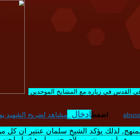
ي القدس في زياره مع المشايخ الموحدين
ادخال
اضغط
مشاهد لضريح الشهيد يو
abus
 المنهج, لذلك يؤكد الشيخ سلمان عنتير ان كل
 وهو ليس منتسب لأي حزب او هيئه او لجنه او