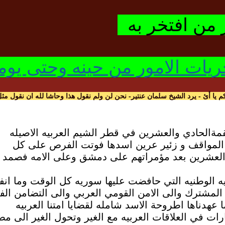
 من افتخر به
م يا أئ - يرد الشيخ سلمان عنتير- نحن لن ولم نقول هذا وحاشا لله ان نقول مثل
ةالحادي والعشرين في قطر الشيم العربيه الاصيله
المواقف و زئير عرين اسدها فوتت الفرص على كل
 العشرين بعد مؤمراتهم على دمشق وعلى الامه فصمد 
ربيه الوطنيه التي حافضت عليها سوريه كل الوقت وما ا
لمشترك والى الامن القومي العربي والى التضامن الف
دناها اطروحة الاسد شامله لقضايا امتنا العربيه
رات في العلاقات العربيه مع الغير وتحول الغير الى م