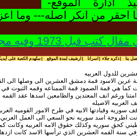
فيذ ادارة الموقع-
احقر من انكر اصله--- وما اعز
 الامور من حينه وحتى يومنا ح ح
صل بنا
|
ذكره جلاء
|
اسرانا
|
ارشيف لمدة الموقع
|
ستُهدم الكعبة على أيديك
شرين للدول العربيه
 عرين الاسود قمة دمشق العشرين الى وصلها الى القم
كما هي قمة الصمود قمة الممناعه وقمه الثبوت في 
متنا ورغم انف المعتدين والطامعين اسدها عقد القمه
 العربيه الاصيله
قف سوريه وقيادتها الابيه في طرح الامور القوميه الع
نت اطروحة اسد سوريه نحو السعي الى العمل العربي ا
ني كحق سوريه وكذلك حقوق الامه العربيه وكانت كما عه
في سنة القمه العشرين الذي ترأسها الاسد كانت ازدها