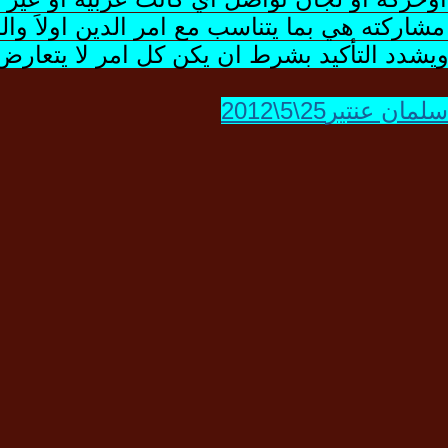
شاركته هي بما يتناسب مع امر الدين اولاَ والم
يشدد التأكيد بشرط ان يكن كل امر لا يتعارض 
تير25\5\2012