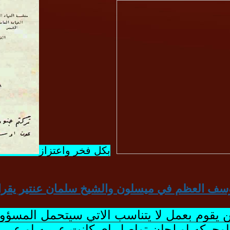
بكل فخر واعتزاز
سف العظم في ميسلون والشيخ سلمان عنتير يقرا 
 من يقوم بعمل لا يتناسب الاتي سيتحمل المسؤ
حركه او لجان تواصل اي كانت عربيه او عير ذ