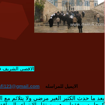
الاقصى الشريف ف
الايميل للمراسله
afi123@gmail.com
بعد ما حدث الكثير الغير مرضي ولا يتلائم مع
كرجل دين فقط- وهو مستقل الانتماء والمواقف,