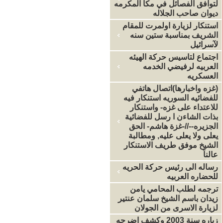
لتوافق الفصائل في مكا المكرمه
ديوان صاحب الجلاله
استنكار لزيارة اولمرت للمقام
الشريف بمناسبة ستين سنه
لآسرائيل
اجتماع لتاسيس حركة الهيئه
العربيه لرفيضي الخدمه
العسكريه
(غزه واخبارها)اتصال هاتفي
للفضائيه السوريه استنكار فيه
للاعتداء على غزه- واستنكار
بذات الشاءن ا رسل للفضائية
الجزيره--//-غزة هاشم- الحق
يعلى ولا يعلى عليه, ومطالبة
الشيخ موفق طريف الاستنكار
عالناَ
رساله الى رئيس حركة الحريه
للحضاره العربيه
ترجمه لطلب المحامي يامن
زيدان باسم الشيخ سلمان عنتير
لزيارة الاسرى من الجولان
زياره سنة 2003 وكشف اضرحه