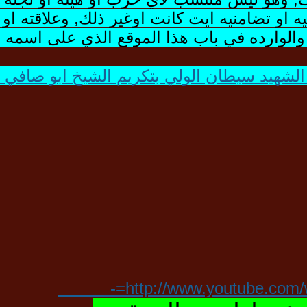
 او تضامنيه ايت كانت اوغير ذلك, وعلاقته او م
والوارده في باب هذا الموقع الذي على اسمه و
د سيطان الولي بتكريم الشيخ ابو صافي سلمان عن
http://www.youtube.com/w